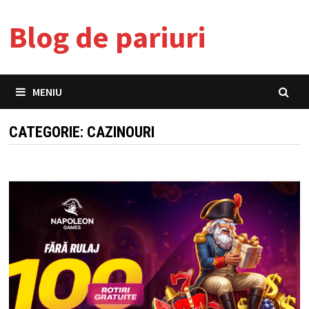
Skip
Blog de pariuri
to
content
MENIU
CATEGORIE: CAZINOURI