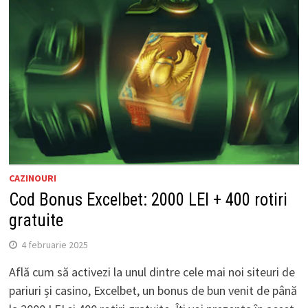
CAZINOURI
Cod Bonus Excelbet: 2000 LEI + 400 rotiri
gratuite
4 februarie 2025
Află cum să activezi la unul dintre cele mai noi siteuri de
pariuri și casino, Excelbet, un bonus de bun venit de până