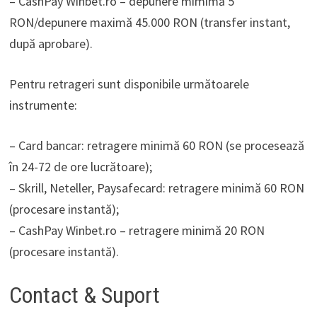
– CashPay Winbet.ro – depunere mimimă 5
RON/depunere maximă 45.000 RON (transfer instant,
după aprobare).
Pentru retrageri sunt disponibile următoarele
instrumente:
– Card bancar: retragere minimă 60 RON (se procesează
în 24-72 de ore lucrătoare);
– Skrill, Neteller, Paysafecard: retragere minimă 60 RON
(procesare instantă);
– CashPay Winbet.ro – retragere minimă 20 RON
(procesare instantă).
Contact & Suport