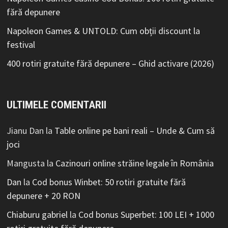
fără depunere
Napoleon Games & UNTOLD: Cum obții discount la
festival
400 rotiri gratuite fără depunere – Ghid activare (2026)
ULTIMELE COMENTARII
Jianu Dan
la
Table online pe bani reali – Unde & Cum să
joci
Mangusta
la
Cazinouri online străine legale în România
Dan
la
Cod bonus Winbet: 50 rotiri gratuite fără
depunere + 20 RON
Chiaburu gabriel
la
Cod bonus Superbet: 100 LEI + 1000