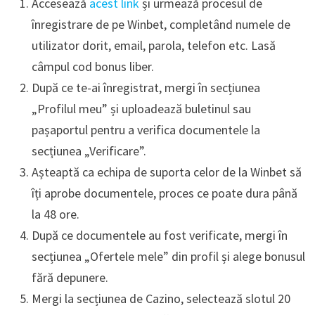
Accesează
acest link
și urmează procesul de
înregistrare de pe Winbet, completând numele de
utilizator dorit, email, parola, telefon etc. Lasă
câmpul cod bonus liber.
După ce te-ai înregistrat, mergi în secțiunea
„Profilul meu” și uploadează buletinul sau
pașaportul pentru a verifica documentele la
secțiunea „Verificare”.
Așteaptă ca echipa de suporta celor de la Winbet să
îți aprobe documentele, proces ce poate dura până
la 48 ore.
După ce documentele au fost verificate, mergi în
secțiunea „Ofertele mele” din profil și alege bonusul
fără depunere.
Mergi la secțiunea de Cazino, selectează slotul 20