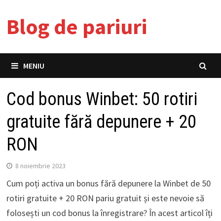
Skip
Blog de pariuri
to
content
MENIU
Cod bonus Winbet: 50 rotiri
gratuite fără depunere + 20
RON
8 noiembrie 2023
Cum poți activa un bonus fără depunere la Winbet de 50
rotiri gratuite + 20 RON pariu gratuit și este nevoie să
folosești un cod bonus la înregistrare? În acest articol îți