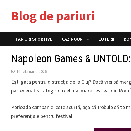
Skip
Blog de pariuri
to
content
PARIURI SPORTIVE
CAZINOURI
LOTERII
BO
Napoleon Games & UNTOLD: Cu
16 februarie 2026
Ești gata pentru distracția de la Cluj? Dacă vrei să me
parteneriat strategic cu cel mai mare festival din Rom
Perioada campaniei este scurtă, așa că trebuie să te miș
preferențiale pentru festival.