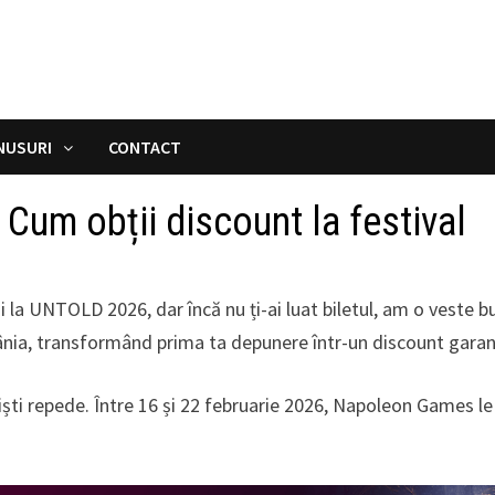
NUSURI
CONTACT
m obții discount la festival
rgi la UNTOLD 2026, dar încă nu ți-ai luat biletul, am o ves
ânia, transformând prima ta depunere într-un discount garant
ti repede. Între 16 și 22 februarie 2026, Napoleon Games le o