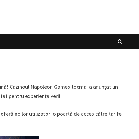
te bună! Cazinoul Napoleon Games tocmai a anunțat un
at pentru experiența verii.
feră noilor utilizatori o poartă de acces către tarife