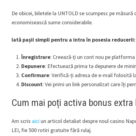
De obicei, biletele la UNTOLD se scumpesc pe măsură ce 
economisească sume considerabile.
Iată pașii simpli pentru a intra în posesia reducerii:
Înregistrare
: Creează-ți un cont nou pe platform
Depunere
: Efectuează prima ta depunere de mini
Confirmare
: Verifică-ți adresa de e-mail folosită l
Discount
: Vei primi un link personalizat care îți 
Cum mai poți activa bonus extra
Am scris
aici
un articol detaliat despre noul casino Nap
LEI, fie 500 rotiri gratuite fără rulaj.