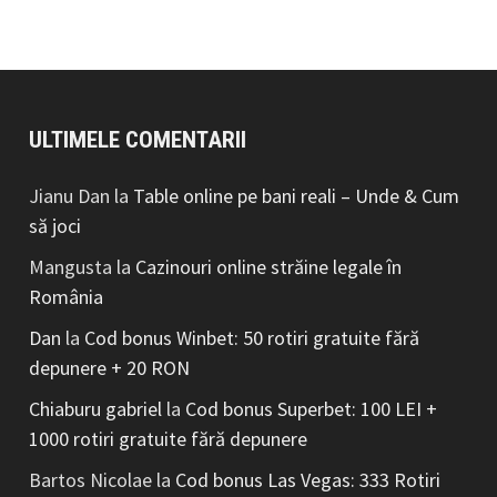
ULTIMELE COMENTARII
Jianu Dan
la
Table online pe bani reali – Unde & Cum
să joci
Mangusta
la
Cazinouri online străine legale în
România
Dan
la
Cod bonus Winbet: 50 rotiri gratuite fără
depunere + 20 RON
Chiaburu gabriel
la
Cod bonus Superbet: 100 LEI +
1000 rotiri gratuite fără depunere
Bartos Nicolae
la
Cod bonus Las Vegas: 333 Rotiri