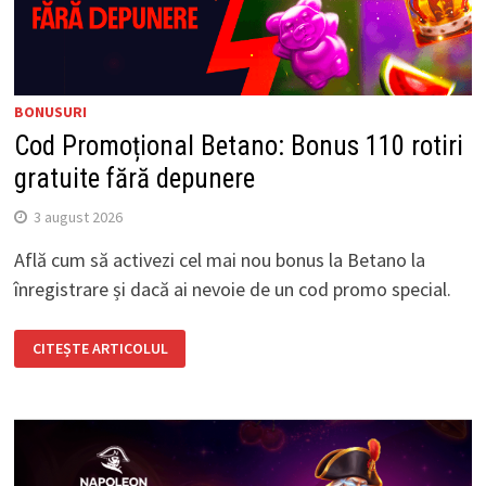
BONUSURI
Cod Promoțional Betano: Bonus 110 rotiri
gratuite fără depunere
3 august 2026
Află cum să activezi cel mai nou bonus la Betano la
înregistrare și dacă ai nevoie de un cod promo special.
CITEȘTE ARTICOLUL