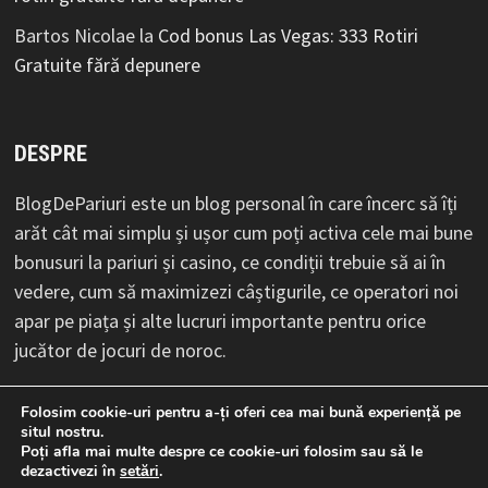
Bartos Nicolae
la
Cod bonus Las Vegas: 333 Rotiri
Gratuite fără depunere
DESPRE
BlogDePariuri este un blog personal în care încerc să îți
arăt cât mai simplu și ușor cum poți activa cele mai bune
bonusuri la pariuri și casino, ce condiții trebuie să ai în
vedere, cum să maximizezi câștigurile, ce operatori noi
apar pe piața și alte lucruri importante pentru orice
jucător de jocuri de noroc.
Folosim cookie-uri pentru a-ți oferi cea mai bună experiență pe
situl nostru.
Poți afla mai multe despre ce cookie-uri folosim sau să le
Copyright © 2020-2026
Blog de pariuri
.
Pariază responsabil
.
dezactivezi în
setări
.
18+. Site interzis minorilor.