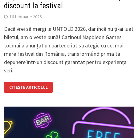
discount la festival
16 februarie 2026
Dacă vrei să mergi la UNTOLD 2026, dar încă nu ți-ai luat
biletul, am o veste bună! Cazinoul Napoleon Games
tocmai a anunțat un parteneriat strategic cu cel mai
mare festival din România, transformând prima ta
depunere într-un discount garantat pentru experiența
verii.
CITEȘTE ARTICOLUL