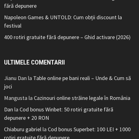
fără depunere
Napoleon Games & UNTOLD: Cum obții discount la
festival
400 rotiri gratuite fără depunere – Ghid activare (2026)
ULTIMELE COMENTARII
Jianu Dan
la
Table online pe bani reali – Unde & Cum să
joci
Mangusta
la
Cazinouri online străine legale în România
Dan
la
Cod bonus Winbet: 50 rotiri gratuite fără
depunere + 20 RON
Chiaburu gabriel
la
Cod bonus Superbet: 100 LEI + 1000
rotiri gratuite fără depunere