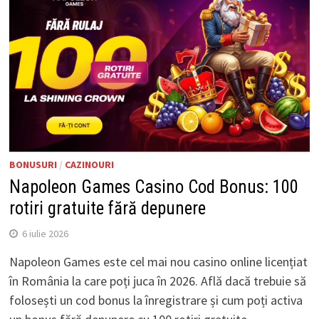
BONUSURI
/
CAZINOURI
Napoleon Games Casino Cod Bonus: 100
rotiri gratuite fără depunere
6 iulie 2026
Napoleon Games este cel mai nou casino online licențiat
în România la care poți juca în 2026. Află dacă trebuie să
folosești un cod bonus la înregistrare și cum poți activa