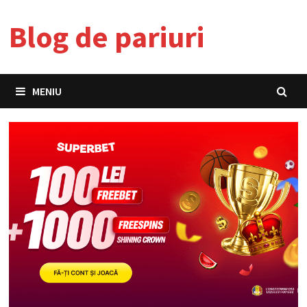
Skip
Blog de pariuri
to
content
MENIU