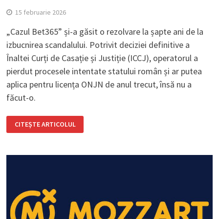
15 februarie 2026
„Cazul Bet365” și-a găsit o rezolvare la șapte ani de la
izbucnirea scandalului. Potrivit deciziei definitive a
Înaltei Curți de Casație și Justiție (ICCJ), operatorul a
pierdut procesele intentate statului român și ar putea
aplica pentru licența ONJN de anul trecut, însă nu a
făcut-o.
CITEȘTE ARTICOLUL