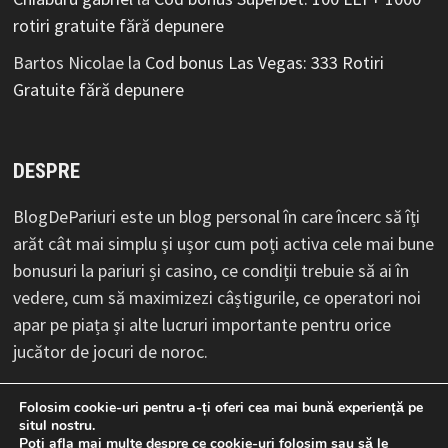
rotiri gratuite fără depunere
Bartos Nicolae
la
Cod bonus Las Vegas: 333 Rotiri
Gratuite fără depunere
DESPRE
BlogDePariuri este un blog personal în care încerc să îți
arăt cât mai simplu și ușor cum poți activa cele mai bune
bonusuri la pariuri și casino, ce condiții trebuie să ai în
vedere, cum să maximizezi câștigurile, ce operatori noi
apar pe piața și alte lucruri importante pentru orice
jucător de jocuri de noroc.
Folosim cookie-uri pentru a-ți oferi cea mai bună experiență pe
situl nostru.
Poți afla mai multe despre ce cookie-uri folosim sau să le
Copyright © 2020-2026
Blog de pariuri
.
Pariază responsabil
.