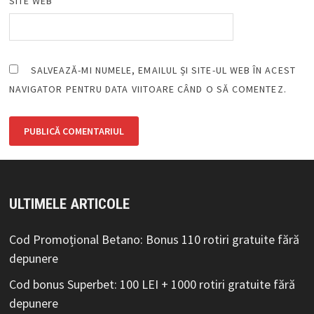
SITE WEB
SALVEAZĂ-MI NUMELE, EMAILUL ȘI SITE-UL WEB ÎN ACEST
NAVIGATOR PENTRU DATA VIITOARE CÂND O SĂ COMENTEZ.
ULTIMELE ARTICOLE
Cod Promoțional Betano: Bonus 110 rotiri gratuite fără
depunere
Cod bonus Superbet: 100 LEI + 1000 rotiri gratuite fără
depunere