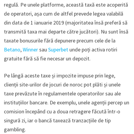
regulă. Pe unele platforme, această taxă este acoperită
de operatori, așa cum de altfel prevede legea valabilă
din data de 1 ianuarie 2019 (majoritatea însă preferă să
transmită taxa mai departe către jucători). Nu sunt însă
taxate bonusurile fără depunere precum cele de la
Betano
,
Winner
sau
Superbet
unde poți activa rotiri
gratuite fără să fie necesar un depozit.
Pe lângă aceste taxe și impozite impuse prin lege,
clienții site-urilor de jocuri de noroc pot plăti și unele
taxe prevăzute în regulamentele operatorilor sau ale
instituțiilor bancare. De exemplu, unele agenții percep un
comision începând cu a doua retragere făcută într-o
singură zi, iar o bancă taxează tranzacțiile de tip
gambling.