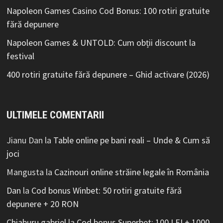
Napoleon Games Casino Cod Bonus: 100 rotiri gratuite
fără depunere
Napoleon Games & UNTOLD: Cum obții discount la
festival
400 rotiri gratuite fără depunere – Ghid activare (2026)
ULTIMELE COMENTARII
Jianu Dan
la
Table online pe bani reali – Unde & Cum să
joci
Mangusta
la
Cazinouri online străine legale în România
Dan
la
Cod bonus Winbet: 50 rotiri gratuite fără
depunere + 20 RON
Chiaburu gabriel
la
Cod bonus Superbet: 100 LEI + 1000