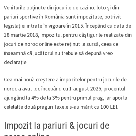
Veniturile obținute din jocurile de cazino, loto și din
pariuri sportive în România sunt impozitate, potrivit
legislației intrate în vigoare în 2015. Începând cu data de
18 martie 2018, impozitul pentru câștigurile realizate din
jocuri de noroc online este reținut la sursă, ceea ce
înseamnă că jucătorul nu trebuie să depună vreo
declarație.
Cea mai nouă creștere a impozitelor pentru jocurile de
noroc a avut loc începând cu 1 august 2025, procentul
ajungând la 4% de la 3% pentru primul prag, iar apoi la
celelalte două praguri taxele s-au mărit cu 100 LEI.
Impozit la pariuri & jocuri de