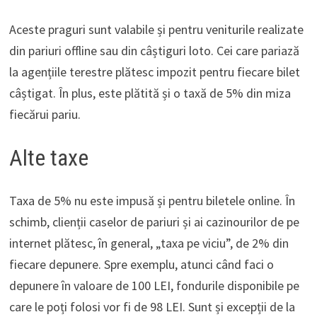
Aceste praguri sunt valabile și pentru veniturile realizate
din pariuri offline sau din câștiguri loto. Cei care pariază
la agențiile terestre plătesc impozit pentru fiecare bilet
câștigat. În plus, este plătită și o taxă de 5% din miza
fiecărui pariu.
Alte taxe
Taxa de 5% nu este impusă și pentru biletele online. În
schimb, clienții caselor de pariuri și ai cazinourilor de pe
internet plătesc, în general, „taxa pe viciu”, de 2% din
fiecare depunere. Spre exemplu, atunci când faci o
depunere în valoare de 100 LEI, fondurile disponibile pe
care le poți folosi vor fi de 98 LEI. Sunt și excepții de la