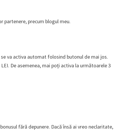
ilor partenere, precum blogul meu.
 se va activa automat folosind butonul de mai jos.
 LEI. De asemenea, mai poți activa la următoarele 3
bonusul fără depunere. Dacă însă ai vreo neclaritate,