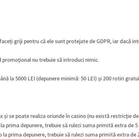
aceți griji pentru că ele sunt protejate de GDPR, iar dacă in
d promoțional nu trebuie să introduci nimic.
nă la 5000 LEI (depunere minimă: 50 LEI) și 200 rotiri gratui
și se poate realiza oriunde în casino (nu există restricție de 
 la prima depunere, trebuie să rulezi suma primită extra de 5 
o la prima depunere, trebuie să rulezi suma primită extra de 2