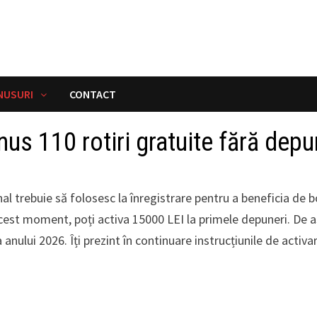
NUSURI
CONTACT
s 110 rotiri gratuite fără dep
l trebuie să folosesc la înregistrare pentru a beneficia de 
acest moment, poți activa 15000 LEI la primele depuneri. De a
anului 2026. Îți prezint în continuare instrucțiunile de activa