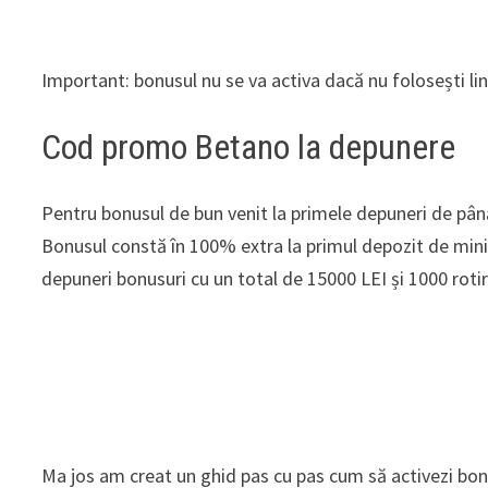
Important: bonusul nu se va activa dacă nu folosești lin
Cod promo Betano la depunere
Pentru bonusul de bun venit la primele depuneri de pân
Bonusul constă în 100% extra la primul depozit de mini
depuneri bonusuri cu un total de 15000 LEI și 1000 rotir
Ma jos am creat un ghid pas cu pas cum să activezi bon