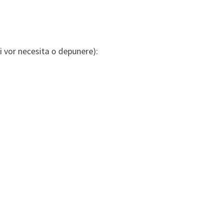
i vor necesita o depunere):