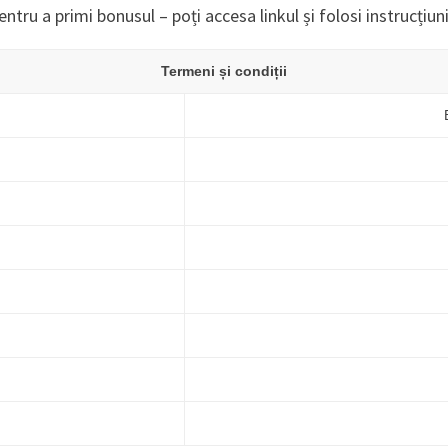
entru a primi bonusul – poți accesa linkul și folosi instrucțiu
Termeni și condiții