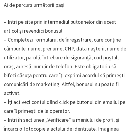
Ai de parcurs următorii pași:
– Intri pe site prin intermediul butoanelor din acest
articol și revendici bonusul.
– Completezi formularul de înregistrare, care conține
câmpurile: nume, prenume, CNP, data nașterii, nume de
utilizator, parolă, întrebare de siguranță, cod poștal,
oraș, adresă, număr de telefon. Este obligatoriu să
bifezi căsuța pentru care îți exprimi acordul să primești
comunicări de marketing. Altfel, bonusul nu poate fi
activat.
– Îți activezi contul dând click pe butonul din emailul pe
care îl primești de la operator.
– Intri în secțiunea „Verificare” a meniului de profil și
încarci o fotocopie a actului de identitate. Imaginea