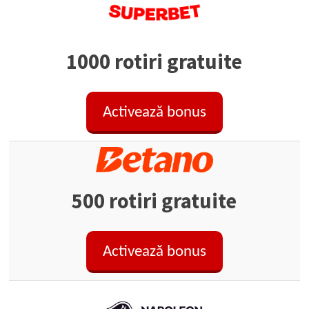
1000 rotiri gratuite
Activează bonus
500 rotiri gratuite
Activează bonus