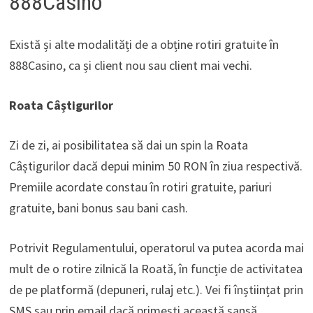
888Casino
Există și alte modalități de a obține rotiri gratuite în
888Casino, ca și client nou sau client mai vechi.
Roata Câștigurilor
Zi de zi, ai posibilitatea să dai un spin la Roata
Câștigurilor dacă depui minim 50 RON în ziua respectivă.
Premiile acordate constau în rotiri gratuite, pariuri
gratuite, bani bonus sau bani cash.
Potrivit Regulamentului, operatorul va putea acorda mai
mult de o rotire zilnică la Roată, în funcție de activitatea
de pe platformă (depuneri, rulaj etc.). Vei fi înștiințat prin
SMS sau prin email dacă primești această șansă