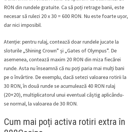
RON din rundele gratuite. Ca să poți retrage banii, este
necesar să rulezi 20 x 30 = 600 RON. Nu este foarte ușor,
dar nici imposibil.
Atenție: pentru rulaj, contează doar rundele jucate la
sloturile „Shining Crown” și „Gates of Olympus”. De
asemenea, contează maxim 20 RON din miza fiecărei
runde. Asta nu înseamnă că nu poți paria mai mulți bani
pe o învârtire. De exemplu, dacă setezi valoarea rotirii la
30 RON, în două runde se acumulează 40 RON rulaj
(20+20), multiplicatorul unui eventual câștig aplicându-
se normal, la valoarea de 30 RON.
Cum mai poți activa rotiri extra în