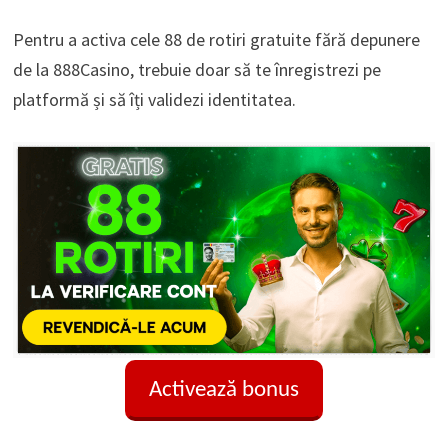
Pentru a activa cele 88 de rotiri gratuite fără depunere
de la 888Casino, trebuie doar să te înregistrezi pe
platformă și să îți validezi identitatea.
Activează bonus